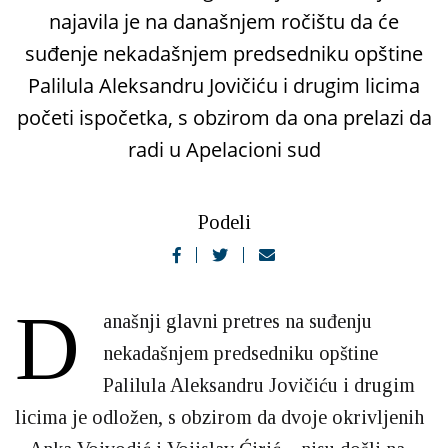
najavila je na današnjem ročištu da će
suđenje nekadašnjem predsedniku opštine
Palilula Aleksandru Jovičiću i drugim licima
početi ispočetka, s obzirom da ona prelazi da
radi u Apelacioni sud
Podeli
D
anašnji glavni pretres na suđenju
nekadašnjem predsedniku opštine
Palilula Aleksandru Jovičiću i drugim
licima je odložen, s obzirom da dvoje okrivljenih