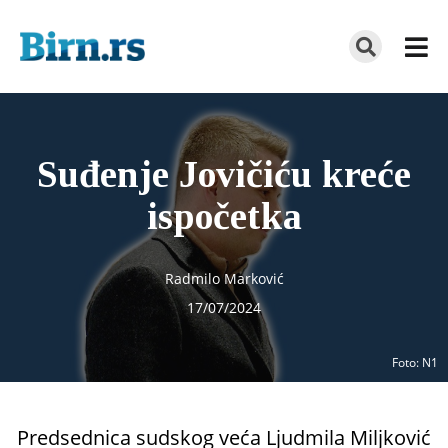
Suđenje Jovičiću kreće
ispočetka
Radmilo Marković
17/07/2024
Foto
: N1
Predsednica sudskog veća Ljudmila Miljković