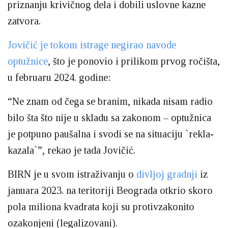
priznanju krivičnog dela i dobili uslovne kazne
zatvora.
Jovičić je tokom istrage negirao navode
optužnice
, što je ponovio i prilikom prvog ročišta,
u februaru 2024. godine:
“Ne znam od čega se branim, nikada nisam radio
bilo šta što nije u skladu sa zakonom – optužnica
je potpuno paušalna i svodi se na situaciju `rekla-
kazala`”, rekao je tada Jovičić.
BIRN je u svom istraživanju o
divljoj gradnji
iz
januara 2023. na teritoriji Beograda otkrio skoro
pola miliona kvadrata koji su protivzakonito
ozakonjeni (legalizovani).