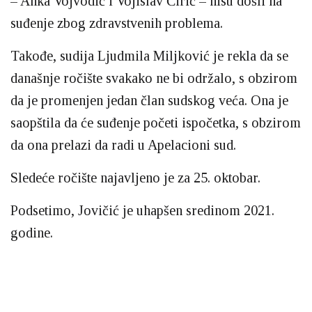
– Anka Vojvodić i Vojislav Ćirić – nisu došli na
suđenje zbog zdravstvenih problema.
Takođe, sudija Ljudmila Miljković je rekla da se
današnje ročište svakako ne bi održalo, s obzirom
da je promenjen jedan član sudskog veća. Ona je
saopštila da će suđenje početi ispočetka, s obzirom
da ona prelazi da radi u Apelacioni sud.
Sledeće ročište najavljeno je za 25. oktobar.
Podsetimo, Jovičić je uhapšen sredinom 2021.
godine.