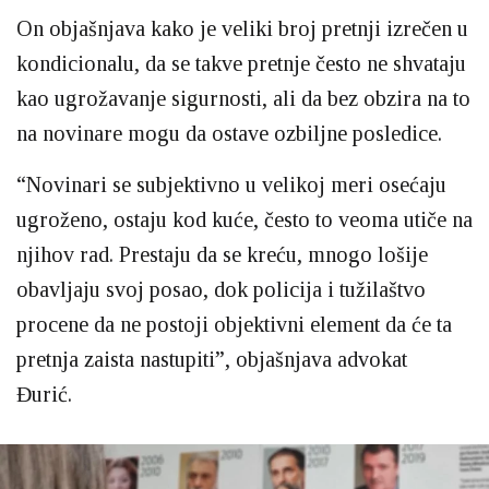
On objašnjava kako je veliki broj pretnji izrečen u
kondicionalu, da se takve pretnje često ne shvataju
kao ugrožavanje sigurnosti, ali da bez obzira na to
na novinare mogu da ostave ozbiljne posledice.
“Novinari se subjektivno u velikoj meri osećaju
ugroženo, ostaju kod kuće, često to veoma utiče na
njihov rad. Prestaju da se kreću, mnogo lošije
obavljaju svoj posao, dok policija i tužilaštvo
procene da ne postoji objektivni element da će ta
pretnja zaista nastupiti”, objašnjava advokat
Đurić.