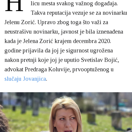
H
licu mesta svakog važnog događaja.
Takva reputacija vezuje se za novinarku
Jelenu Zorić. Upravo zbog toga što važi za
neustrašivu novinarku, javnost je bila iznenađena
kada je Jelena Zorić krajem decembra 2020.
godine prijavila da joj je sigurnost ugrožena
nakon pretnji koje joj je uputio Svetislav Bojić,
advokat Predraga Koluvije, prvooptuženog u
slučaju Jovanjica
.