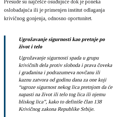
Presude su najčešće osuđujuće dok je poneka
oslobađajuća ili je primenjen institut odlaganja
krivičnog gonjenja, odnosno oportunitet.
Ugrožavanje sigurnosti kao pretnje po
život i telo
Ugrožavanje sigurnosti spada u grupu
krivičnih dela protiv sloboda i prava čoveka
i građanina i podrazumeva novčanu ili
kaznu zatvora od godinu dana za one koji
“ugroze sigurnost nekog lica pretnjom da će
napasti na život ili telo tog lica ili njemu
bliskog lica”, kako to definiše član 138
Krivičnog zakona Republike Srbije.