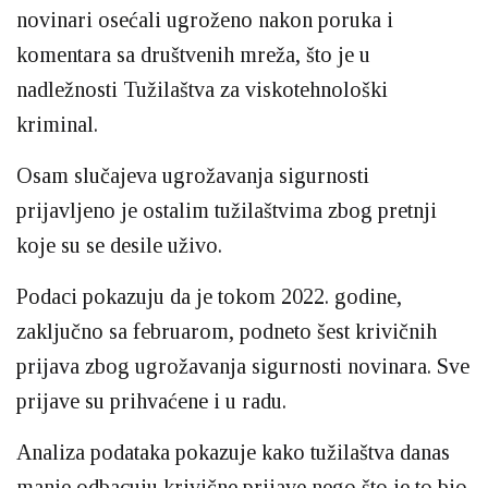
novinari osećali ugroženo nakon poruka i
komentara sa društvenih mreža, što je u
nadležnosti Tužilaštva za viskotehnološki
kriminal.
Osam slučajeva ugrožavanja sigurnosti
prijavljeno je ostalim tužilaštvima zbog pretnji
koje su se desile uživo.
Podaci pokazuju da je tokom 2022. godine,
zaključno sa februarom, podneto šest krivičnih
prijava zbog ugrožavanja sigurnosti novinara. Sve
prijave su prihvaćene i u radu.
Analiza podataka pokazuje kako tužilaštva danas
manje odbacuju krivične prijave nego što je to bio