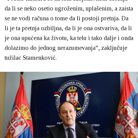
da li se neko osetio ugroženim, uplašenim, a zaista
se ne vodi računa o tome da li postoji pretnja. Da
li je ta pretnja ozbiljna, da li je ona ostvariva, da li
je ona upućena ka životu, ka telu i tako dalje i onda
dolazimo do jednog nerazumevanja“, zaključuje
tužilac Stamenković.