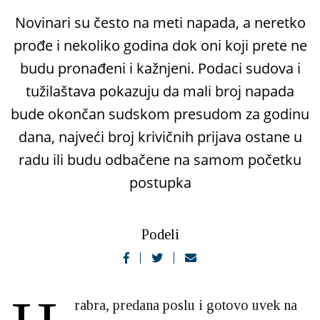
Novinari su često na meti napada, a neretko
prođe i nekoliko godina dok oni koji prete ne
budu pronađeni i kažnjeni. Podaci sudova i
tužilaštava pokazuju da mali broj napada
bude okončan sudskom presudom za godinu
dana, najveći broj krivičnih prijava ostane u
radu ili budu odbačene na samom početku
postupka
Podeli
rabra, predana poslu i gotovo uvek na