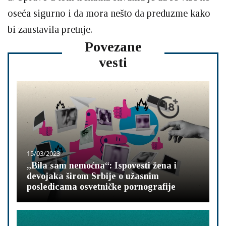
oseća sigurno i da mora nešto da preduzme kako
bi zaustavila pretnje.
Povezane
vesti
15/03/2023
„Bila sam nemoćna“: Ispovesti žena i
devojaka širom Srbije o užasnim
posledicama osvetničke pornografije