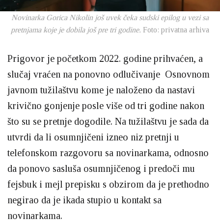
Novinarka Gorica Nikolin još uvek čeka sudski epilog u vezi sa
pretnjama koje je dobila još pre tri godine.
Foto: privatna arhiva
Prigovor je početkom 2022. godine prihvaćen, a
slučaj vraćen na ponovno odlučivanje Osnovnom
javnom tužilaštvu kome je naloženo da nastavi
krivično gonjenje posle više od tri godine nakon
što su se pretnje dogodile. Na tužilaštvu je sada da
utvrdi da li osumnjičeni izneo niz pretnji u
telefonskom razgovoru sa novinarkama, odnosno
da ponovo sasluša osumnjičenog i predoči mu
fejsbuk i mejl prepisku s obzirom da je prethodno
negirao da je ikada stupio u kontakt sa
novinarkama.