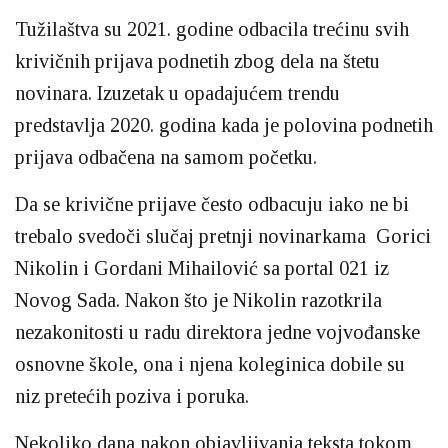
Tužilaštva su 2021. godine odbacila trećinu svih
krivičnih prijava podnetih zbog dela na štetu
novinara. Izuzetak u opadajućem trendu
predstavlja 2020. godina kada je polovina podnetih
prijava odbačena na samom početku.
Da se krivične prijave često odbacuju iako ne bi
trebalo svedoči slučaj pretnji novinarkama Gorici
Nikolin i Gordani Mihailović sa portal 021 iz
Novog Sada. Nakon što je Nikolin razotkrila
nezakonitosti u radu direktora jedne vojvođanske
osnovne škole, ona i njena koleginica dobile su
niz pretećih poziva i poruka.
Nekoliko dana nakon objavljivanja teksta tokom