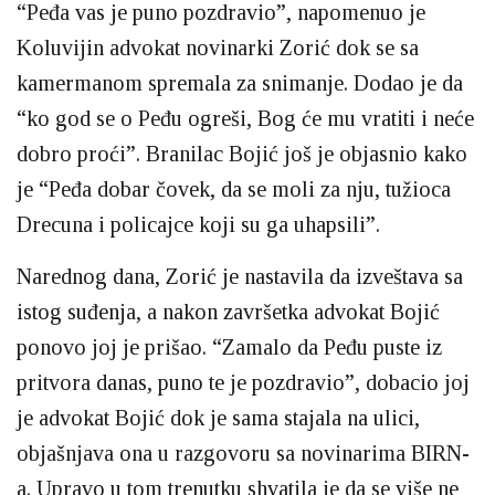
“Peđa vas je puno pozdravio”, napomenuo je
Koluvijin advokat novinarki Zorić dok se sa
kamermanom spremala za snimanje. Dodao je da
“ko god se o Peđu ogreši, Bog će mu vratiti i neće
dobro proći”. Branilac Bojić još je objasnio kako
je “Peđa dobar čovek, da se moli za nju, tužioca
Drecuna i policajce koji su ga uhapsili”.
Narednog dana, Zorić je nastavila da izveštava sa
istog suđenja, a nakon završetka advokat Bojić
ponovo joj je prišao. “Zamalo da Peđu puste iz
pritvora danas, puno te je pozdravio”, dobacio joj
je advokat Bojić dok je sama stajala na ulici,
objašnjava ona u razgovoru sa novinarima BIRN-
a. Upravo u tom trenutku shvatila je da se više ne