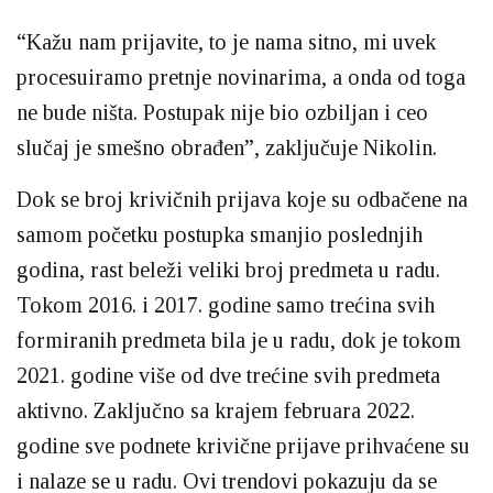
“Kažu nam prijavite, to je nama sitno, mi uvek
procesuiramo pretnje novinarima, a onda od toga
ne bude ništa. Postupak nije bio ozbiljan i ceo
slučaj je smešno obrađen”, zaključuje Nikolin.
Dok se broj krivičnih prijava koje su odbačene na
samom početku postupka smanjio poslednjih
godina, rast beleži veliki broj predmeta u radu.
Tokom 2016. i 2017. godine samo trećina svih
formiranih predmeta bila je u radu, dok je tokom
2021. godine više od dve trećine svih predmeta
aktivno. Zaključno sa krajem februara 2022.
godine sve podnete krivične prijave prihvaćene su
i nalaze se u radu. Ovi trendovi pokazuju da se