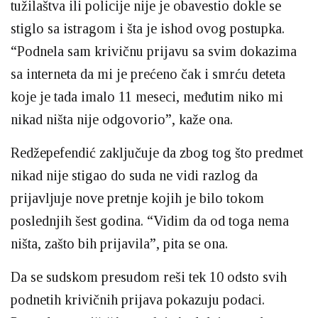
tužilaštva ili policije nije je obavestio dokle se
stiglo sa istragom i šta je ishod ovog postupka.
“Podnela sam krivičnu prijavu sa svim dokazima
sa interneta da mi je prećeno čak i smrću deteta
koje je tada imalo 11 meseci, međutim niko mi
nikad ništa nije odgovorio”, kaže ona.
Redžepefendić zaključuje da zbog tog što predmet
nikad nije stigao do suda ne vidi razlog da
prijavljuje nove pretnje kojih je bilo tokom
poslednjih šest godina. “Vidim da od toga nema
ništa, zašto bih prijavila”, pita se ona.
Da se sudskom presudom reši tek 10 odsto svih
podnetih krivičnih prijava pokazuju podaci.