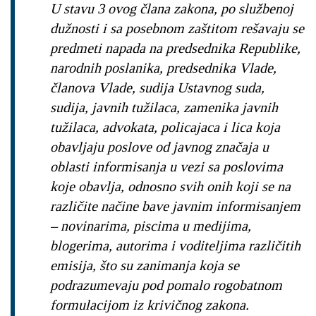
U stavu 3 ovog člana zakona, po službenoj
dužnosti i sa posebnom zaštitom rešavaju se
predmeti napada na predsednika Republike,
narodnih poslanika, predsednika Vlade,
članova Vlade, sudija Ustavnog suda,
sudija, javnih tužilaca, zamenika javnih
tužilaca, advokata, policajaca i lica koja
obavljaju poslove od javnog značaja u
oblasti informisanja u vezi sa poslovima
koje obavlja, odnosno svih onih koji se na
različite načine bave javnim informisanjem
– novinarima, piscima u medijima,
blogerima, autorima i voditeljima različitih
emisija, što su zanimanja koja se
podrazumevaju pod pomalo rogobatnom
formulacijom iz krivičnog zakona.