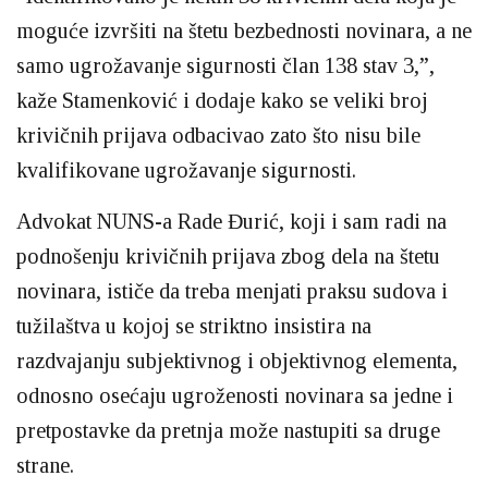
moguće izvršiti na štetu bezbednosti novinara, a ne
samo ugrožavanje sigurnosti član 138 stav 3,”,
kaže Stamenković i dodaje kako se veliki broj
krivičnih prijava odbacivao zato što nisu bile
kvalifikovane ugrožavanje sigurnosti.
Advokat NUNS-a Rade Đurić, koji i sam radi na
podnošenju krivičnih prijava zbog dela na štetu
novinara, ističe da treba menjati praksu sudova i
tužilaštva u kojoj se striktno insistira na
razdvajanju subjektivnog i objektivnog elementa,
odnosno osećaju ugroženosti novinara sa jedne i
pretpostavke da pretnja može nastupiti sa druge
strane.