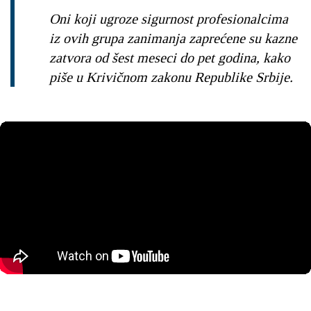
Oni koji ugroze sigurnost profesionalcima
iz ovih grupa zanimanja zaprećene su kazne
zatvora od šest meseci do pet godina, kako
piše u Krivičnom zakonu Republike Srbije.