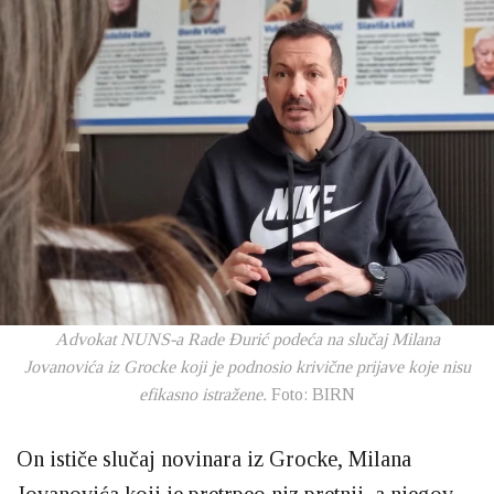
Advokat NUNS-a Rade Đurić podeća na slučaj Milana
Jovanovića iz Grocke koji je podnosio krivične prijave koje nisu
efikasno istražene.
Foto: BIRN
On ističe slučaj novinara iz Grocke, Milana
Jovanovića koji je pretrpeo niz pretnji, a njegov