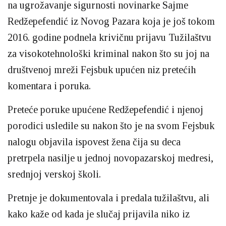
na ugrožavanje sigurnosti novinarke Sajme
Redžepefendić iz Novog Pazara koja je još tokom
2016. godine podnela krivičnu prijavu Tužilaštvu
za visokotehnološki kriminal nakon što su joj na
društvenoj mreži Fejsbuk upućen niz pretećih
komentara i poruka.
Preteće poruke upućene Redžepefendić i njenoj
porodici usledile su nakon što je na svom Fejsbuk
nalogu objavila ispovest žena čija su deca
pretrpela nasilje u jednoj novopazarskoj medresi,
srednjoj verskoj školi.
Pretnje je dokumentovala i predala tužilaštvu, ali
kako kaže od kada je slučaj prijavila niko iz