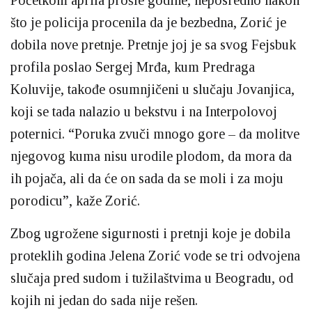
Početkom aprila prošle godine, neposredno nakon
što je policija procenila da je bezbedna, Zorić je
dobila nove pretnje. Pretnje joj je sa svog Fejsbuk
profila poslao Sergej Mrđa, kum Predraga
Koluvije, takođe osumnjičeni u slučaju Jovanjica,
koji se tada nalazio u bekstvu i na Interpolovoj
poternici. “Poruka zvuči mnogo gore – da molitve
njegovog kuma nisu urodile plodom, da mora da
ih pojača, ali da će on sada da se moli i za moju
porodicu”, kaže Zorić.
Zbog ugrožene sigurnosti i pretnji koje je dobila
proteklih godina Jelena Zorić vode se tri odvojena
slučaja pred sudom i tužilaštvima u Beogradu, od
kojih ni jedan do sada nije rešen.