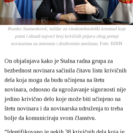
Branko Stamenković, tužilac za visokotehnološki kriminal koje
primi i obradi najveći broj krivičnih prijava zbog pretnji
novinarima na internetu i društvenim mrežama.
Foto: BIRN
On objašnjava kako je Stalna radna grupa za
bezbednost novinara sačinila čitavu listu krivičnih
dela koja mogu da budu učinjena na štetu
novinara, odnosno da ugrožavanje sigurnosti nije
jedino krivično delo koje može biti učinjeno na
štetu novinara i da novinarska udruženja to treba
bolje da komuniciraju svom članstvu.
“Identifikovano je nekih 38 krivičnih dela koja je