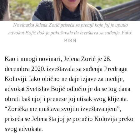
Novinarka Jelena Zorić priseća se pretnji koje joj je uputio
advokat Bojić dok je pokušavala da izveštava sa suđenja.
Foto:
BIRN
Kao i mnogi novinari, Jelena Zorić je 28.
decembra 2020. izveštavala sa suđenja Predragu
Koluviji. Iako obično ne daje izjave za medije,
advokat Svetislav Bojić odlučio je da se tog dana
obrati baš njoj i prenese joj utisak svog klijenta.
“Zorićka me uništava svojim izveštavanjem”,
priseća se Jelena šta joj je poručio Koluvija preko
svog advokata.