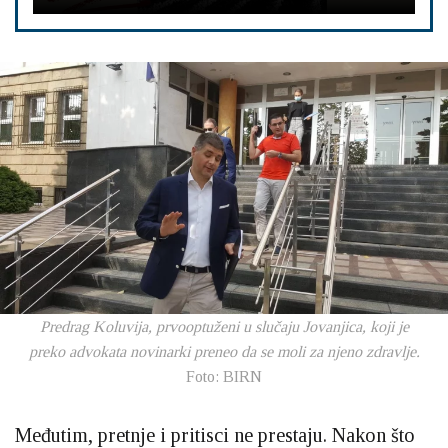
Predrag Koluvija, prvooptuženi u slučaju Jovanjica, koji je
preko advokata novinarki preneo da se moli za njeno zdravlje.
Foto: BIRN
Međutim, pretnje i pritisci ne prestaju. Nakon što