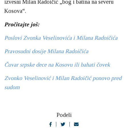
izvesni Milan Radoičić „bog i batina na severu
Kosova“.
Pročitajte još:
Poslovi Zvonka Veselinovića i Milana Radoičića
Pravosudni dosije Milana Radoičića
Čuvar srpske dece na Kosovu ili bahati čovek
Zvonko Veselinović i Milan Radoičić ponovo pred
sudom
Podeli