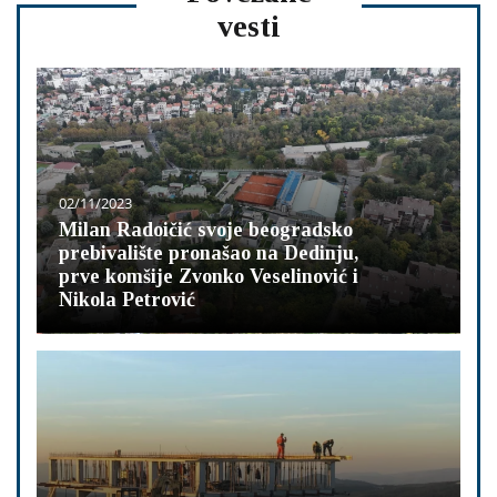
vesti
02/11/2023
Milan Radoičić svoje beogradsko
prebivalište pronašao na Dedinju,
prve komšije Zvonko Veselinović i
Nikola Petrović