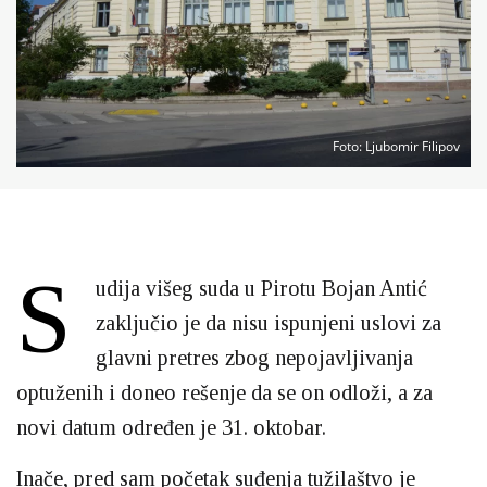
Foto
: Ljubomir Filipov
S
udija višeg suda u Pirotu Bojan Antić
zaključio je da nisu ispunjeni uslovi za
glavni pretres zbog nepojavljivanja
optuženih i doneo rešenje da se on odloži, a za
novi datum određen je 31. oktobar.
Inače, pred sam početak suđenja tužilaštvo je