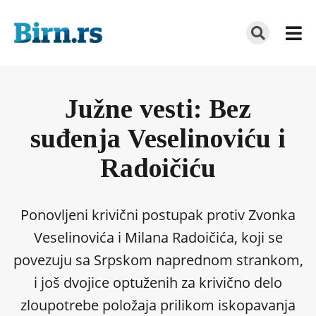
Južne vesti: Bez
suđenja Veselinoviću i
Radoičiću
Ponovljeni krivični postupak protiv Zvonka
Veselinovića i Milana Radoičića, koji se
povezuju sa Srpskom naprednom strankom,
i još dvojice optuženih za krivično delo
zloupotrebe položaja prilikom iskopavanja