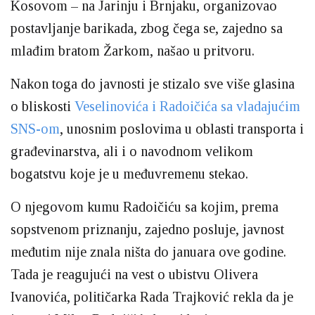
Kosovom – na Jarinju i Brnjaku, organizovao
postavljanje barikada, zbog čega se, zajedno sa
mlađim bratom Žarkom, našao u pritvoru.
Nakon toga do javnosti je stizalo sve više glasina
o bliskosti
Veselinovića i Radoičića sa vladajućim
SNS-om
, unosnim poslovima u oblasti transporta i
građevinarstva, ali i o navodnom velikom
bogatstvu koje je u međuvremenu stekao.
O njegovom kumu Radoičiću sa kojim, prema
sopstvenom priznanju, zajedno posluje, javnost
međutim nije znala ništa do januara ove godine.
Tada je reagujući na vest o ubistvu Olivera
Ivanovića, političarka Rada Trajković rekla da je