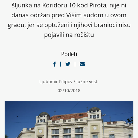
šljunka na Koridoru 10 kod Pirota, nije ni
danas održan pred Višim sudom u ovom
gradu, jer se optuženi i njihovi branioci nisu
pojavili na ročištu
Podeli
Ljubomir Filipov / Južne vesti
02/10/2018