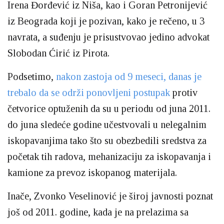
Irena Đorđević iz Niša, kao i Goran Petronijević
iz Beograda koji je pozivan, kako je rečeno, u 3
navrata, a suđenju je prisustvovao jedino advokat
Slobodan Ćirić iz Pirota.
Podsetimo,
nakon zastoja od 9 meseci, danas je
trebalo da se održi ponovljeni postupak
protiv
četvorice optuženih da su u periodu od juna 2011.
do juna sledeće godine učestvovali u nelegalnim
iskopavanjima tako što su obezbedili sredstva za
početak tih radova, mehanizaciju za iskopavanja i
kamione za prevoz iskopanog materijala.
Inače, Zvonko Veselinović je široj javnosti poznat
još od 2011. godine, kada je na prelazima sa