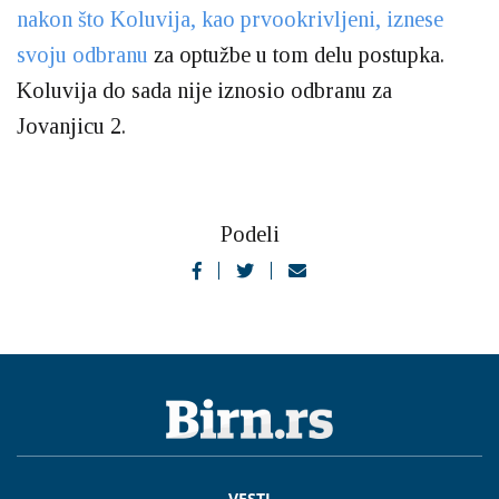
nakon što Koluvija, kao prvookrivljeni, iznese
svoju odbranu
za optužbe u tom delu postupka.
Koluvija do sada nije iznosio odbranu za
Jovanjicu 2.
Podeli
VESTI