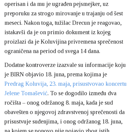
operisan i da mu je ugrađen pejsmejker, uz
preporuku za strogo mirovanje u trajanju od šest
meseci. Nakon toga, tužilac Drecun je reagovao,
istakavši da je on primio dokument iz kojeg
proizlazi da je Koluvijina privremena sprečenost
ograničena na period od svega 14 dana.
Dodatne kontroverze izazvale su informacije koju
je BIRN objavio 18. juna, prema kojima je
Predrag Koluvija, 23. maja, prisustvovao koncertu
Jelene Tomašević
. To se dogodilo između dva
ročišta – onog održanog 8. maja, kada je sud
obavešten o njegovoj zdravstvenoj sprečenosti da
prisustvuje suđenjima, i onog održanog 18. juna,
na kojem se ponovo nije pojavio zbog istih