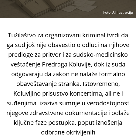
Foto
: AI ilustracija
Tužilaštvo za organizovani kriminal tvrdi da
ga sud još nije obavestio o odluci na njihove
predloge za pritvor i za sudsko-medicinsko
veštačenje Predraga Koluvije, dok iz suda
odgovaraju da zakon ne nalaže formalno
obaveštavanje stranka. Istovremeno,
Koluvijino prisustvo koncertima, ali ne i
suđenjima, izaziva sumnje u verodostojnost
njegove zdravstvene dokumentacije i odlaže
ključne faze postupka, poput iznošenja
odbrane okrivljenih