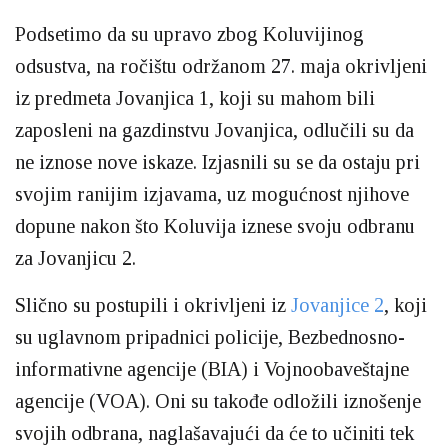
Podsetimo da su upravo zbog Koluvijinog
odsustva, na ročištu održanom 27. maja okrivljeni
iz predmeta Jovanjica 1, koji su mahom bili
zaposleni na gazdinstvu Jovanjica, odlučili su da
ne iznose nove iskaze. Izjasnili su se da ostaju pri
svojim ranijim izjavama, uz mogućnost njihove
dopune nakon što Koluvija iznese svoju odbranu
za Jovanjicu 2.
Slično su postupili i okrivljeni iz
Jovanjice 2
, koji
su uglavnom pripadnici policije, Bezbednosno-
informativne agencije (BIA) i Vojnoobaveštajne
agencije (VOA). Oni su takođe odložili iznošenje
svojih odbrana, naglašavajući da će to učiniti tek