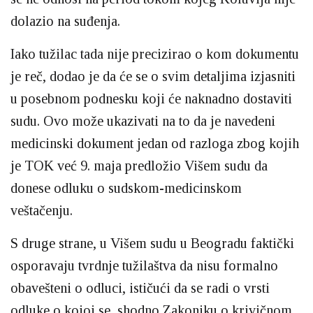
dolazio na suđenja.
Iako tužilac tada nije precizirao o kom dokumentu
je reč, dodao je da će se o svim detaljima izjasniti
u posebnom podnesku koji će naknadno dostaviti
sudu. Ovo može ukazivati na to da je navedeni
medicinski dokument jedan od razloga zbog kojih
je TOK već 9. maja predložio Višem sudu da
donese odluku o sudskom-medicinskom
veštačenju.
S druge strane, u Višem sudu u Beogradu faktički
osporavaju tvrdnje tužilaštva da nisu formalno
obavešteni o odluci, ističući da se radi o vrsti
odluke o kojoj se, shodno Zakoniku o krivičnom