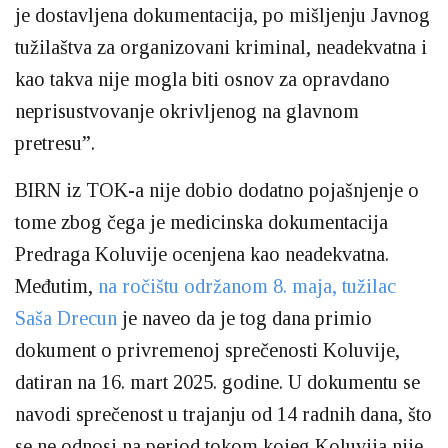
je dostavljena dokumentacija, po mišljenju Javnog
tužilaštva za organizovani kriminal, neadekvatna i
kao takva nije mogla biti osnov za opravdano
neprisustvovanje okrivljenog na glavnom
pretresu”.
BIRN iz TOK-a nije dobio dodatno pojašnjenje o
tome zbog čega je medicinska dokumentacija
Predraga Koluvije ocenjena kao neadekvatna.
Međutim,
na ročištu održanom 8. maja, tužilac
Saša Drecun
je naveo da je tog dana primio
dokument o privremenoj sprečenosti Koluvije,
datiran na 16. mart 2025. godine. U dokumentu se
navodi sprečenost u trajanju od 14 radnih dana, što
se ne odnosi na period tokom kojeg Koluvija nije