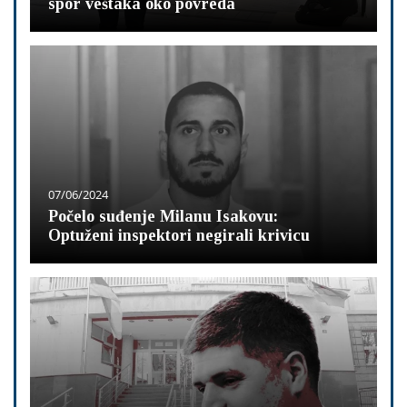
spor veštaka oko povreda
07/06/2024
Počelo suđenje Milanu Isakovu:
Optuženi inspektori negirali krivicu