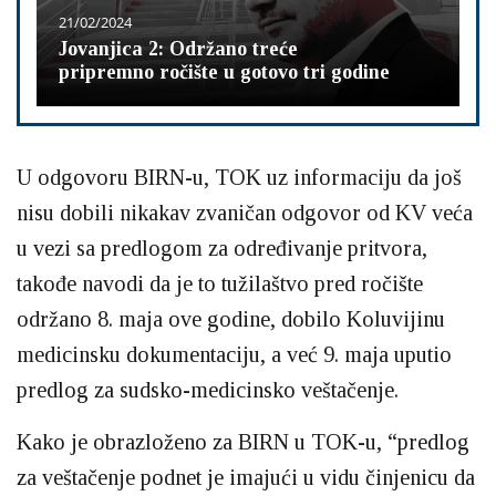
21/02/2024
Jovanjica 2: Održano treće
pripremno ročište u gotovo tri godine
U odgovoru BIRN-u, TOK uz informaciju da još
nisu dobili nikakav zvaničan odgovor od KV veća
u vezi sa predlogom za određivanje pritvora,
takođe navodi da je to tužilaštvo pred ročište
održano 8. maja ove godine, dobilo Koluvijinu
medicinsku dokumentaciju, a već 9. maja uputio
predlog za sudsko-medicinsko veštačenje.
Kako je obrazloženo za BIRN u TOK-u, “predlog
za veštačenje podnet je imajući u vidu činjenicu da