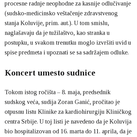
procesne radnje neophodne za kasnije odlučivanje
(sudsko-medicinsko veštačenje zdravstvenog
stanja Koluvije, prim. aut.). U tom smislu,
naglašavaju da je tužilaštvo, kao stranka u
postupku, u svakom trenutku moglo izvršiti uvid u
spise predmeta i upoznati se sa sadržajem odluke.
Koncert umesto sudnice
Tokom istog ročišta – 8. maja, predsednik
sudskog veća, sudija Zoran Ganić, pročitao je
otpusnu listu Klinike za kardiohirurgiju Kliničkog
centra Srbije. U toj listi je navedeno da je Koluvija
bio hospitalizovan od 16. marta do 11. aprila, da je