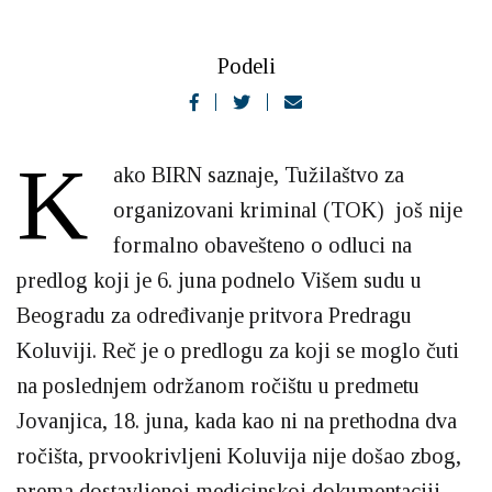
Podeli
K
ako BIRN saznaje, Tužilaštvo za
organizovani kriminal (TOK) još nije
formalno obavešteno o odluci na
predlog koji je 6. juna podnelo Višem sudu u
Beogradu za određivanje pritvora Predragu
Koluviji. Reč je o predlogu za koji se moglo čuti
na poslednjem održanom ročištu u predmetu
Jovanjica, 18. juna, kada kao ni na prethodna dva
ročišta, prvookrivljeni Koluvija nije došao zbog,
prema dostavljenoj medicinskoj dokumentaciji,