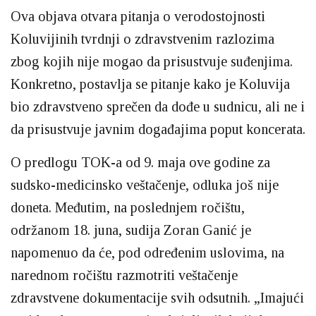
Ova objava otvara pitanja o verodostojnosti
Koluvijinih tvrdnji o zdravstvenim razlozima
zbog kojih nije mogao da prisustvuje suđenjima.
Konkretno, postavlja se pitanje kako je Koluvija
bio zdravstveno sprečen da dođe u sudnicu, ali ne i
da prisustvuje javnim događajima poput koncerata.
O predlogu TOK-a od 9. maja ove godine za
sudsko-medicinsko veštačenje, odluka još nije
doneta. Međutim, na poslednjem ročištu,
održanom 18. juna, sudija Zoran Ganić je
napomenuo da će, pod određenim uslovima, na
narednom ročištu razmotriti veštačenje
zdravstvene dokumentacije svih odsutnih. „Imajući