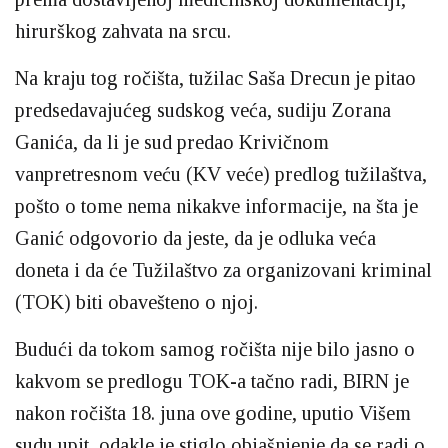
hirurškog zahvata na srcu.
Na kraju tog ročišta, tužilac Saša Drecun je pitao
predsedavajućeg sudskog veća, sudiju Zorana
Ganića, da li je sud predao Krivičnom
vanpretresnom veću (KV veće) predlog tužilaštva,
pošto o tome nema nikakve informacije, na šta je
Ganić odgovorio da jeste, da je odluka veća
doneta i da će Tužilaštvo za organizovani kriminal
(TOK) biti obavešteno o njoj.
Budući da tokom samog ročišta nije bilo jasno o
kakvom se predlogu TOK-a tačno radi, BIRN je
nakon ročišta 18. juna ove godine, uputio Višem
sudu upit, odakle je stiglo objašnjenje da se radi o