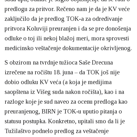
predlogu za pritvor. Rečeno nam je da je KV veće
zaključilo da je predlog TOK-a za određivanje
pritvora Koluviji preuranjen i da se pre donošenja
odluke o toj ili nekoj blažoj meri, mora sprovesti
medicinsko veštačenje dokumentacije okrivljenog.
S obzirom na tvrdnje tužioca Saše Drecuna
izrečene na ročištu 18. juna – da TOK još nije
dobio odluku KV veća (a koja je medijima
saopštena iz Višeg suda nakon ročišta), kao i na
razloge koje je sud naveo za ocenu predloga kao
preuranjenog, BIRN je TOK-u uputio pitanja o
statusu postupka. Konkretno, upitali smo da li je
Tužilaštvo podnelo predlog za veštačenje