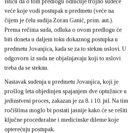
ističu da o tom predlogu odlučuje trojno sudeće
veće koje vodi postupak u predmetu (veće na
čijem je čelu sudija Zoran Ganić, prim. aut.).
Prema rečima suda, odluka o ovom predlogu će
biti doneta u daljem toku dokaznog postupka u
predmetu Jovanjica, kada se za to steknu uslovi. U
odgovoru iz suda ne objašnjavaju koji to uslovi
treba da se steknu.
Nastavak suđenja u predmetu Jovanjica, koji je
prošlog leta objedinjen spajanjem dve optužnice u
jedinstveni proces, zakazan je za 8. i 10. jul. Na tim
ročištima moglo bi postati jasnije kako će se rešiti
ključne proceduralne i medicinske dileme koje
opterećuju postupak.