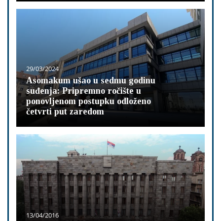
29/03/2024
Asomakum ušao u sedmu godinu
suđenja: Pripremno ročište u
ponovljenom postupku odloženo
četvrti put zaredom
13/04/2016