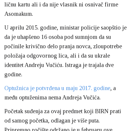
ličnu kartu ali i da nije vlasnik ni osnivač firme
Asomakum.
U aprilu 2015. godine, ministar policije saopštio je
da je uhapšeno 16 osoba pod sumnjom da su
počinile krivično delo pranja novca, zloupotrebe
položaja odgovornog lica, ali i da su ukrale
identitet Andreju Vučiću. Istraga je trajala dve
godine.
Optužnica je potvrđena u maju 2017. godine
, a
među optuženima nema Andreja Vučića.
Početak suđenja za ovaj predmet koji BIRN prati
od samog početka, odlagan je više puta.
Pripremno ročište održano je u februaru ove