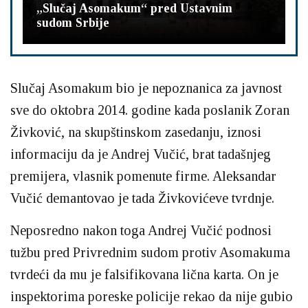
„Slučaj Asomakum“ pred Ustavnim
sudom Srbije
Slučaj Asomakum bio je nepoznanica za javnost
sve do oktobra 2014. godine kada poslanik Zoran
Živković, na skupštinskom zasedanju, iznosi
informaciju da je Andrej Vučić, brat tadašnjeg
premijera, vlasnik pomenute firme. Aleksandar
Vučić demantovao je tada Živkovićeve tvrdnje.
Neposredno nakon toga Andrej Vučić podnosi
tužbu pred Privrednim sudom protiv Asomakuma
tvrdeći da mu je falsifikovana lična karta. On je
inspektorima poreske policije rekao da nije gubio