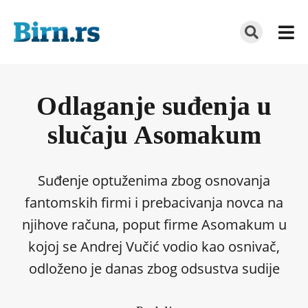
Odlaganje suđenja u
slučaju Asomakum
Suđenje optuženima zbog osnovanja
fantomskih firmi i prebacivanja novca na
njihove računa, poput firme Asomakum u
kojoj se Andrej Vučić vodio kao osnivač,
odloženo je danas zbog odsustva sudije