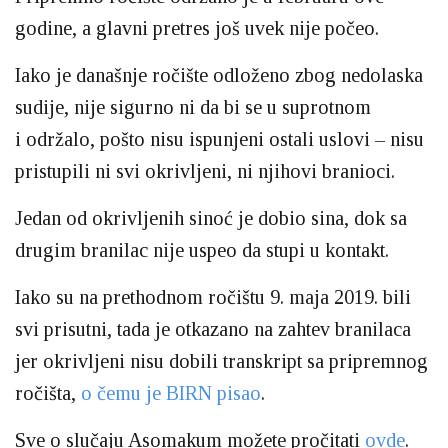
godine, a glavni pretres još uvek nije počeo.
Iako je današnje ročište odloženo zbog nedolaska
sudije, nije sigurno ni da bi se u suprotnom
i održalo, pošto nisu ispunjeni ostali uslovi – nisu
pristupili ni svi okrivljeni, ni njihovi branioci.
Jedan od okrivljenih sinoć je dobio sina, dok sa
drugim branilac nije uspeo da stupi u kontakt.
Iako su na prethodnom ročištu 9. maja 2019. bili
svi prisutni, tada je otkazano na zahtev branilaca
jer okrivljeni nisu dobili transkript sa pripremnog
ročišta,
o čemu je BIRN pisao
.
Sve o slučaju Asomakum možete pročitati
ovde
.