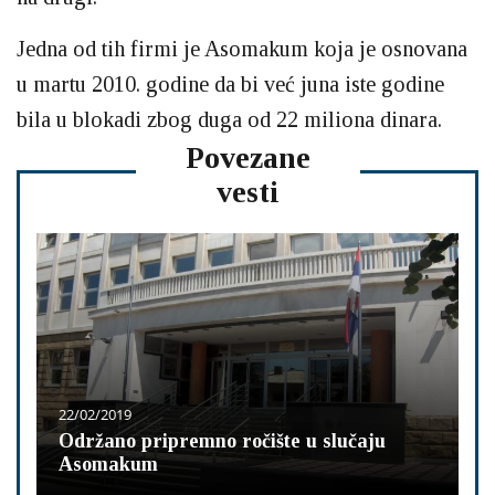
Jedna od tih firmi je Asomakum koja je osnovana
u martu 2010. godine da bi već juna iste godine
bila u blokadi zbog duga od 22 miliona dinara.
Povezane
vesti
22/02/2019
Održano pripremno ročište u slučaju
Asomakum