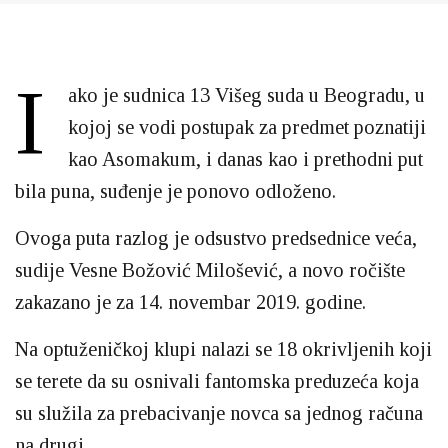
I
ako je sudnica 13 Višeg suda u Beogradu, u
kojoj se vodi postupak za predmet poznatiji
kao Asomakum, i danas kao i prethodni put
bila puna, suđenje je ponovo odloženo.
Ovoga puta razlog je odsustvo predsednice veća,
sudije Vesne Božović Milošević, a novo ročište
zakazano je za 14. novembar 2019. godine.
Na optuženičkoj klupi nalazi se 18 okrivljenih koji
se terete da su osnivali fantomska preduzeća koja
su služila za prebacivanje novca sa jednog računa
na drugi.