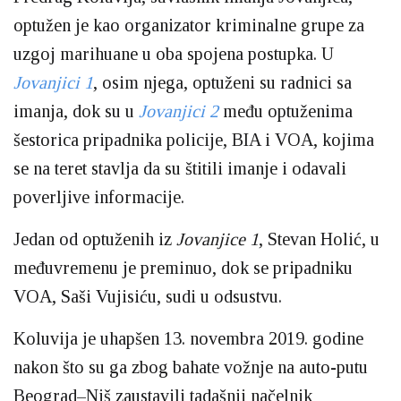
optužen je kao organizator kriminalne grupe za
uzgoj marihuane u oba spojena postupka. U
Jovanjici 1
, osim njega, optuženi su radnici sa
imanja, dok su u
Jovanjici 2
među optuženima
šestorica pripadnika policije, BIA i VOA, kojima
se na teret stavlja da su štitili imanje i odavali
poverljive informacije.
Jedan od optuženih iz
Jovanjice 1
, Stevan Holić, u
međuvremenu je preminuo, dok se pripadniku
VOA, Saši Vujisiću, sudi u odsustvu.
Koluvija je uhapšen 13. novembra 2019. godine
nakon što su ga zbog bahate vožnje na auto-putu
Beograd–Niš zaustavili tadašnji načelnik