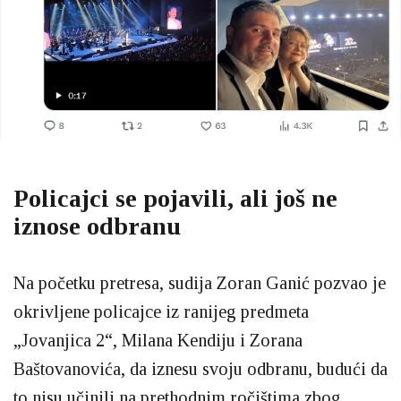
Policajci se pojavili, ali još ne
iznose odbranu
Na početku pretresa, sudija Zoran Ganić pozvao je
okrivljene policajce iz ranijeg predmeta
„Jovanjica 2“, Milana Kendiju i Zorana
Baštovanovića, da iznesu svoju odbranu, budući da
to nisu učinili na prethodnim ročištima zbog