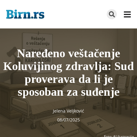
Naređeno veštačenje
Koluvijinog zdravlja: Sud
proverava da li je
sposoban za suđenje
Jelena Veljković
08/07/2025
Foto
: AI ilustracija