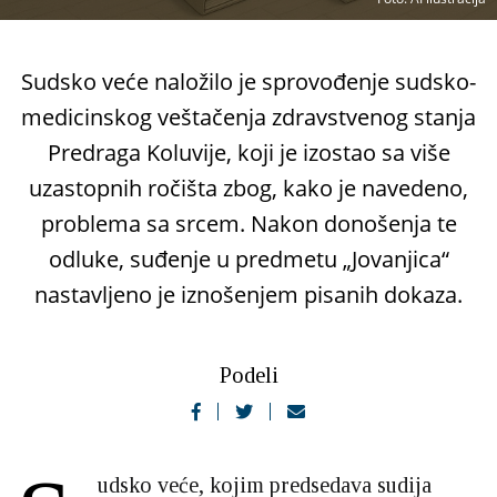
Sudsko veće naložilo je sprovođenje sudsko-
medicinskog veštačenja zdravstvenog stanja
Predraga Koluvije, koji je izostao sa više
uzastopnih ročišta zbog, kako je navedeno,
problema sa srcem. Nakon donošenja te
odluke, suđenje u predmetu „Jovanjica“
nastavljeno je iznošenjem pisanih dokaza.
Podeli
udsko veće, kojim predsedava sudija