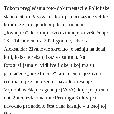
Tokom pregledanja foto-dokumentacije Policijske
stanice Stara Pazova, na kojoj su prikazane velike
količine zaplenjenih biljaka na imanju
„Jovanjica“, kao i njihovo uzimanje za veštačenje
13. i 14. novembra 2019. godine, advokat
Aleksandar Živanović skrenuo je pažnju na detalj
koji, kako je rekao, izaziva sumnju. Na
fotografijama su vidljive fioke u kojima su
pronađene „neke bočice“, ali, prema njegovim
rečima, nije zabeleženo i navodno rešenje
Vojnoobaveštajne agencije (VOA), koje je, prema
optužnici, izdato na ime Predraga Koluvije i
navodno pronađeno šest dana kasnije – u istoj toj
fioci.