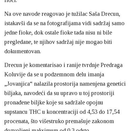
Na ove navode reagovao je tužilac Saša Drecun,
istakavši da se na fotografijama vidi sadržaj samo
jedne fioke, dok ostale fioke tada nisu ni bile
pregledane, te njihov sadržaj nije mogao biti
dokumentovan.
Drecun je komentarisao i ranije tvrdnje Predraga
Koluvije da se u podzemnom delu imanja
„Jovanjica“ nalazila prostorija namenjena genetici
biljaka, navodeći da su upravo u toj prostoriji
pronađene biljke koje su sadržale opojnu
supstancu THC u koncentraciji od 4,53 do 17,54
procenata, što višestruko premašuje zakonom
dozvoljeni maksimum od 0,3 odsto.