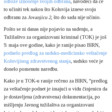
odlože iznošenje svojih odbrana
, navodeći da će
to učiniti tek nakon što Koluvija iznese svoju
odbranu za
Jovanjicu 2
, što do sada nije učinio.
Pošto se ni danas nije pojavio na suđenju, a
Tužilaštvo za organizovani kriminal (TOK) je još
9. maja ove godine, kako je ranije pisao BIRN,
podnelo predlog za sudsko-medicinsko veštačenje
Koluvijinog zdravstvenog stanja
, sudsko veće je
donelo pomenutu naredbu.
Kako je u TOK-u ranije rečeno za BIRN, “predlog
za veštačenje podnet je imajući u vidu činjenicu da
je dostavljena (zdravstvena) dokumentacija, po
mišljenju Javnog tužilaštva za organizovani