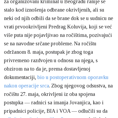
za organizovani kriminal u Beogradu ranije se
stalo kod iznošenja odbrane okrivljenih, ali su
neki od njih odbili da se brane dok se u sudnicu ne
vrati prvookrivljeni Predrag Koluvija, koji se već
više puta nije pojavljivao na ročištima, pozivajući
se na navodne srčane probleme. Na ročištu
održanom 8. maja, postupak je zbog toga
privremeno razdvojen u odnosu na njega, s
obzirom na to da je, prema dostavljenoj
dokumentaciji,
bio u postoperativnom oporavku
nakon operacije srca
. Zbog njegovog odsustva, na
ročištu 27. maja, okrivljeni iz oba spojena
postupka — radnici sa imanja Jovanjica, kao i
pripadnici policije, BIA i VOA — odlučili su da