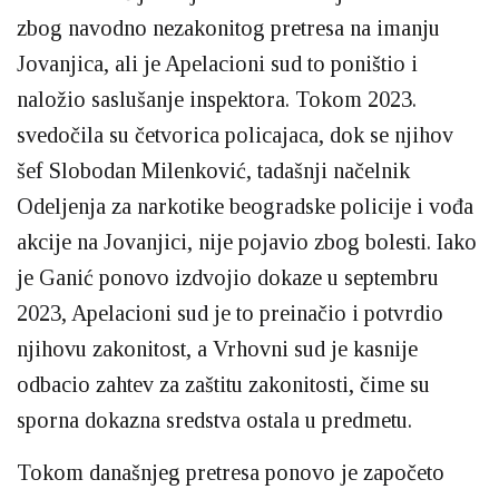
zbog navodno nezakonitog pretresa na imanju
Jovanjica, ali je Apelacioni sud to poništio i
naložio saslušanje inspektora. Tokom 2023.
svedočila su četvorica policajaca, dok se njihov
šef Slobodan Milenković, tadašnji načelnik
Odeljenja za narkotike beogradske policije i vođa
akcije na Jovanjici, nije pojavio zbog bolesti. Iako
je Ganić ponovo izdvojio dokaze u septembru
2023, Apelacioni sud je to preinačio i potvrdio
njihovu zakonitost, a Vrhovni sud je kasnije
odbacio zahtev za zaštitu zakonitosti, čime su
sporna dokazna sredstva ostala u predmetu.
Tokom današnjeg pretresa ponovo je započeto