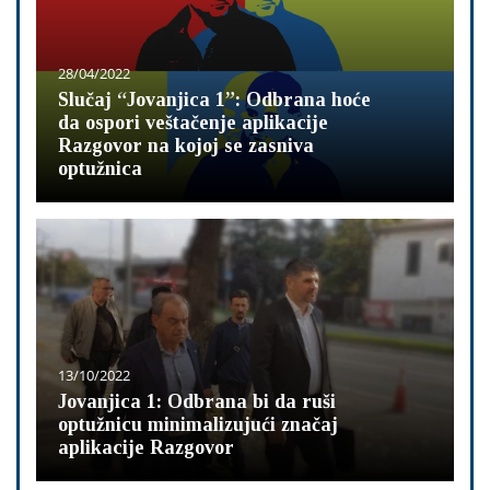
28/04/2022
Slučaj “Jovanjica 1”: Odbrana hoće
da ospori veštačenje aplikacije
Razgovor na kojoj se zasniva
optužnica
13/10/2022
Jovanjica 1: Odbrana bi da ruši
optužnicu minimalizujući značaj
aplikacije Razgovor