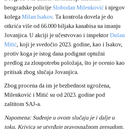
beogradske policije
Slobodan Milenković
i njegov
kolega
Milan Isakov
. Ta kontrola dovela je do
otkrića više od 66.000 biljaka kanabisa na imanju
Jovanjica. U akciji je učestvovao i inspektor
Dušan
Mitić
, koji je svedočio 2023. godine, kao i Isakov,
protiv koga je istog dana podignut optužni
predlog za zloupotrebu položaja, što je ocenio kao
pritisak zbog slučaja Jovanjica.
Zbog procena da im je bezbednost ugrožena,
Milenković i Mitić su od 2023. godine pod
zaštitom SAJ-a.
Napomena: Suđenje u ovom slučaju je i dalje u
toku. Krivica se utvrđuje pravosnažnom presudom.