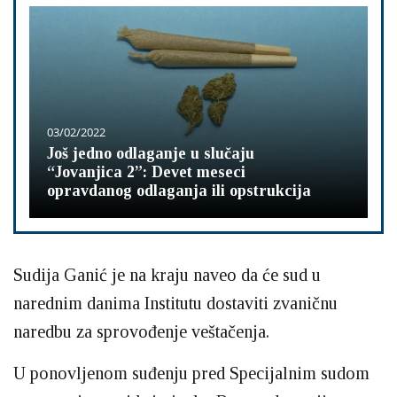
03/02/2022
Još jedno odlaganje u slučaju
“Jovanjica 2”: Devet meseci
opravdanog odlaganja ili opstrukcija
Sudija Ganić je na kraju naveo da će sud u
narednim danima Institutu dostaviti zvaničnu
naredbu za sprovođenje veštačenja.
U ponovljenom suđenju pred Specijalnim sudom