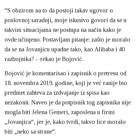
“S obzirom na to da postoji takav ugovor o
poslovnoj saradnji, moje iskustvo govori da se u
takvim situacijama ne postupa na način kako je
ovde učinjeno. Postavljam pitanje: zašto je moralo
da se na Jovanjicu upadne tako, kao Alibaba i 40
razbojnika? – rekao je Bojović.
Bojović je komentarisao i zapisnik o pretresu od
18. novembra 2019. godine, koji je već ranije bio
predmet zahteva za izdvajanje iz spisa kao
nezakonit. Naveo je da potpisnik tog zapisnika nije
mogla biti Jelena Gemeri, zaposlena u firmi
„Jovanjica“, jer je, kako tvrdi, takvo lice moralo
biti „neko sa strane“.