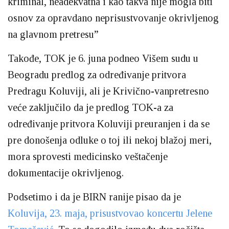
kriminal, neadekvatna i kao takva nije mogla biti
osnov za opravdano neprisustvovanje okrivljenog
na glavnom pretresu”
Takođe, TOK je 6. juna podneo Višem sudu u
Beogradu predlog za određivanje pritvora
Predragu Koluviji, ali je Krivično-vanpretresno
veće zaključilo da je predlog TOK-a za
određivanje pritvora Koluviji preuranjen i da se
pre donošenja odluke o toj ili nekoj blažoj meri,
mora sprovesti medicinsko veštačenje
dokumentacije okrivljenog.
Podsetimo i da je BIRN ranije pisao da je
Koluvija, 23. maja, prisustvovao koncertu Jelene