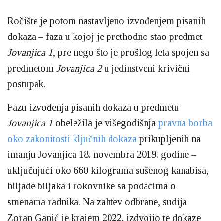
Ročište je potom nastavljeno izvođenjem pisanih
dokaza – faza u kojoj je prethodno stao predmet
Jovanjica 1
, pre nego što je prošlog leta spojen sa
predmetom
Jovanjica 2
u jedinstveni krivični
postupak.
Fazu izvođenja pisanih dokaza u predmetu
Jovanjica 1
obeležila je višegodišnja
pravna borba
oko zakonitosti ključnih dokaza
prikupljenih na
imanju Jovanjica 18. novembra 2019. godine –
uključujući oko 660 kilograma sušenog kanabisa,
hiljade biljaka i rokovnike sa podacima o
smenama radnika. Na zahtev odbrane, sudija
Zoran Ganić je krajem 2022. izdvojio te dokaze