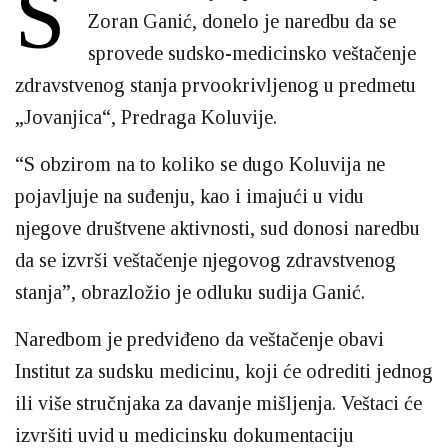
S
Zoran Ganić, donelo je naredbu da se
sprovede sudsko-medicinsko veštačenje
zdravstvenog stanja prvookrivljenog u predmetu
„Jovanjica“, Predraga Koluvije.
“S obzirom na to koliko se dugo Koluvija ne
pojavljuje na suđenju, kao i imajući u vidu
njegove društvene aktivnosti, sud donosi naredbu
da se izvrši veštačenje njegovog zdravstvenog
stanja”, obrazložio je odluku sudija Ganić.
Naredbom je predviđeno da veštačenje obavi
Institut za sudsku medicinu, koji će odrediti jednog
ili više stručnjaka za davanje mišljenja. Veštaci će
izvršiti uvid u medicinsku dokumentaciju