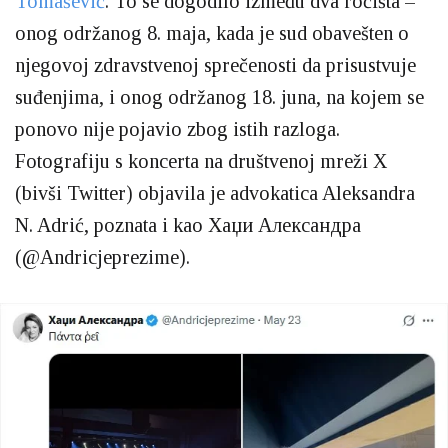
Tomašević
. To se dogodilo između dva ročišta –
onog održanog 8. maja, kada je sud obavešten o
njegovoj zdravstvenoj sprečenosti da prisustvuje
suđenjima, i onog održanog 18. juna, na kojem se
ponovo nije pojavio zbog istih razloga.
Fotografiju s koncerta na društvenoj mreži X
(bivši Twitter) objavila je advokatica Aleksandra
N. Adrić, poznata i kao Хаџи Александра
(@Andricjeprezime).