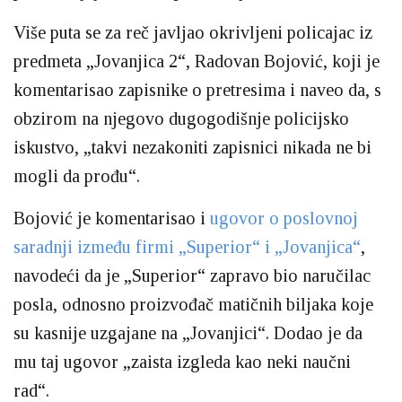
Više puta se za reč javljao okrivljeni policajac iz
predmeta „Jovanjica 2“, Radovan Bojović, koji je
komentarisao zapisnike o pretresima i naveo da, s
obzirom na njegovo dugogodišnje policijsko
iskustvo, „takvi nezakoniti zapisnici nikada ne bi
mogli da prođu“.
Bojović je komentarisao i
ugovor o poslovnoj
saradnji između firmi „Superior“ i „Jovanjica“
,
navodeći da je „Superior“ zapravo bio naručilac
posla, odnosno proizvođač matičnih biljaka koje
su kasnije uzgajane na „Jovanjici“. Dodao je da
mu taj ugovor „zaista izgleda kao neki naučni
rad“.