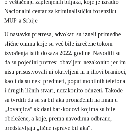
o veštačenju zaplenjenih biljaka, koje je izradio
Nacionalni centar za kriminalističku forenziku
MUP-a Srbije.
U nastavku pretresa, advokati su izneli primedbe
slične onima koje su već bile izrečene tokom
izvođenja istih dokaza 2022. godine. Navodili su
da su pojedini pretresi obavljeni nezakonito jer im
nisu prisustvovali ni okrivljeni ni njihovi branioci,
kao i da su neki predmeti, poput mobilnih telefona
i drugih ličnih stvari, nezakonito oduzeti. Takođe
su tvrdili da su sa biljaka pronađenih na imanju
„Jovanjica“ skidani bar-kodovi kojima su bile
obeležene, a koje, prema navodima odbrane,
predstavljaju „lične isprave biljaka“.