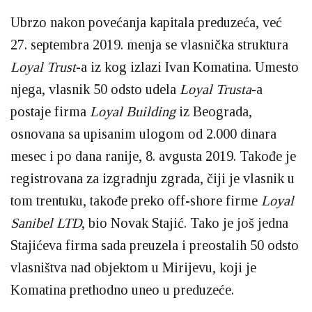
Ubrzo nakon povećanja kapitala preduzeća, već
27. septembra 2019. menja se vlasnička struktura
Loyal Trust
-a iz kog izlazi Ivan Komatina. Umesto
njega, vlasnik 50 odsto udela
Loyal Trusta
-a
postaje firma
Loyal Building
iz Beograda,
osnovana sa upisanim ulogom od 2.000 dinara
mesec i po dana ranije, 8. avgusta 2019. Takođe je
registrovana za izgradnju zgrada, čiji je vlasnik u
tom trentuku, takođe preko off-shore firme
Loyal
Sanibel LTD
, bio Novak Stajić. Tako je još jedna
Stajićeva firma sada preuzela i preostalih 50 odsto
vlasništva nad objektom u Mirijevu, koji je
Komatina prethodno uneo u preduzeće.