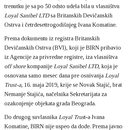
trenutku je sa po 50 odsto udela bila u vlasništvu
Loyal Sanibel LTD
sa Britanskih Devičanskih
Ostrva i četrdesettrogodišnjeg Ivana Komatine.
Prema dokumentu iz registra Britanskih
Devičanskih Ostrva (BVI), koji je BIRN pribavio
iz Agencije za privredne registre, iza vlasništva
off shore
kompanije
Loyal Sanibel LTD
, koja je
osnovana samo mesec dana pre osnivanja
Loyal
Trust-a
, 16. maja 2019, krije se Novak Stajić, brat
Nemanje Stajića, načelnika Sekretarijata za
ozakonjenje objekata grada Beograda.
Do drugog suvlasnika
Loyal Trus
t-a Ivana
Komatine, BIRN nije uspeo da dođe. Prema javno