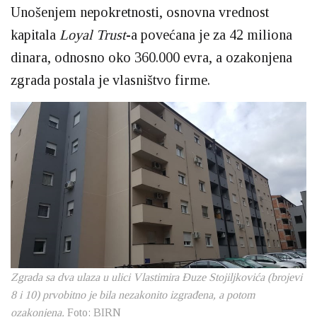
Unošenjem nepokretnosti, osnovna vrednost
kapitala
Loyal Trust
-a povećana je za 42 miliona
dinara, odnosno oko 360.000 evra, a ozakonjena
zgrada postala je vlasništvo firme.
Zgrada sa dva ulaza u ulici Vlastimira Đuze Stojiljkovića (brojevi
8 i 10) prvobitno je bila nezakonito izgrađena, a potom
ozakonjena.
Foto: BIRN