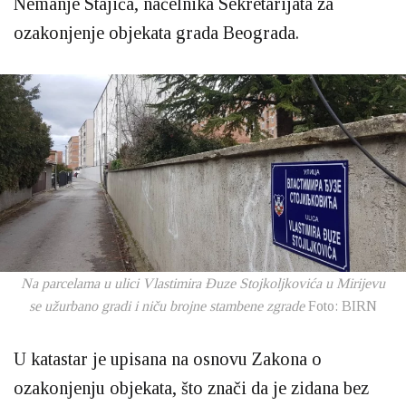
Nemanje Stajića, načelnika Sekretarijata za
ozakonjenje objekata grada Beograda.
Na parcelama u ulici Vlastimira Đuze Stojkoljkovića u Mirijevu
se užurbano gradi i niču brojne stambene zgrade
Foto: BIRN
U katastar je upisana na osnovu Zakona o
ozakonjenju objekata, što znači da je zidana bez