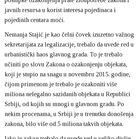
javnih resursa u korist interesa pojedinaca i
pojedinih centara moći.
Nemanja Stajić je kao čelni čovek izuzetno važnog
sekretarijata za legalizacije, trebalo da uvede red u
urbanistički haos glavnog grada. To je trebalo
učiniti po slovu Zakona o ozakonjenju objekata,
koji je stupio na snagu u novembru 2015. godine,
čijom primenom je trebalo je ozakoniti više
miliona nelegalno sazidanih objekata u Republici
Srbiji, od kojih su mnogi u glavnom gradu. Po
nekim procenama, u Srbiji je u trenutku donošenja
zakona, bilo više od 5 miliona takvih objekata.
Iako je zakon trebalo da uvede red u veliko divlje