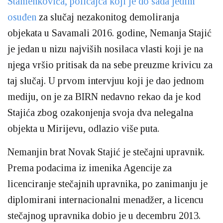
Stamenkovića, policajca koji je do sada jedini
osuđen
za slučaj nezakonitog demoliranja
objekata u Savamali 2016. godine, Nemanja Stajić
je jedan u nizu najviših nosilaca vlasti koji je na
njega vršio pritisak da na sebe preuzme krivicu za
taj slučaj. U prvom intervjuu koji je dao jednom
mediju, on je za BIRN nedavno rekao da je kod
Stajića zbog ozakonjenja svoja dva nelegalna
objekta u Mirijevu, odlazio više puta.
Nemanjin brat Novak Stajić je stečajni upravnik.
Prema podacima iz imenika Agencije za
licenciranje stečajnih upravnika, po zanimanju je
diplomirani internacionalni menadžer, a licencu
stečajnog upravnika dobio je u decembru 2013.