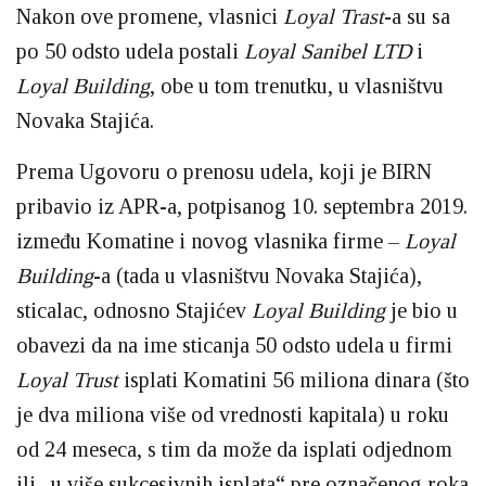
Nakon ove promene, vlasnici
Loyal Trast
-a su sa
po 50 odsto udela postali
Loyal Sanibel LTD
i
Loyal Building
, obe u tom trenutku, u vlasništvu
Novaka Stajića.
Prema Ugovoru o prenosu udela, koji je BIRN
pribavio iz APR-a, potpisanog 10. septembra 2019.
između Komatine i novog vlasnika firme –
Loyal
Building
-a (tada u vlasništvu Novaka Stajića),
sticalac, odnosno Stajićev
Loyal Building
je bio u
obavezi da na ime sticanja 50 odsto udela u firmi
Loyal Trust
isplati Komatini 56 miliona dinara (što
je dva miliona više od vrednosti kapitala)
u roku
od 24 meseca, s tim da može da isplati odjednom
ili „u više sukcesivnih isplata“ pre označenog roka