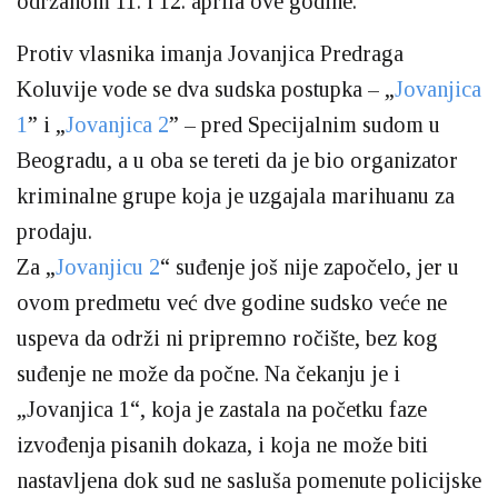
održanom 11. i 12. aprila ove godine.
Protiv vlasnika imanja Jovanjica Predraga
Koluvije vode se dva sudska postupka – „
Jovanjica
1
” i „
Jovanjica 2
” – pred Specijalnim sudom u
Beogradu, a u oba se tereti da je bio organizator
kriminalne grupe koja je uzgajala marihuanu za
prodaju.
Za „
Jovanjicu 2
“ suđenje još nije započelo, jer u
ovom predmetu već dve godine sudsko veće ne
uspeva da održi ni pripremno ročište, bez kog
suđenje ne može da počne. Na čekanju je i
„Jovanjica 1“, koja je zastala na početku faze
izvođenja pisanih dokaza, i koja ne može biti
nastavljena dok sud ne sasluša pomenute policijske