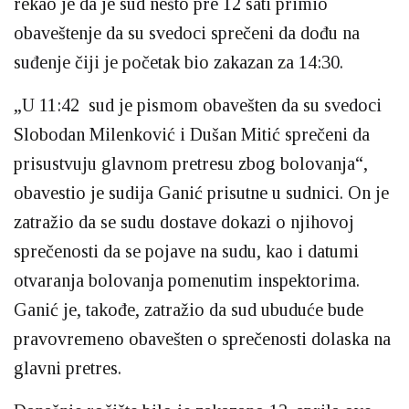
rekao je da je sud nešto pre 12 sati primio
obaveštenje da su svedoci sprečeni da dođu na
suđenje čiji je početak bio zakazan za 14:30.
„U 11:42 sud je pismom obavešten da su svedoci
Slobodan Milenković i Dušan Mitić sprečeni da
prisustvuju glavnom pretresu zbog bolovanja“,
obavestio je sudija Ganić prisutne u sudnici. On je
zatražio da se sudu dostave dokazi o njihovoj
sprečenosti da se pojave na sudu, kao i datumi
otvaranja bolovanja pomenutim inspektorima.
Ganić je, takođe, zatražio da sud ubuduće bude
pravovremeno obavešten o sprečenosti dolaska na
glavni pretres.