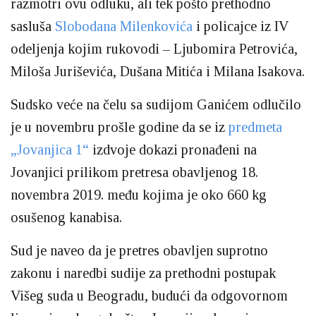
razmotri ovu odluku, ali tek pošto prethodno
sasluša
Slobodana Milenkovića
i policajce iz IV
odeljenja kojim rukovodi – Ljubomira Petrovića,
Miloša Juriševića, Dušana Mitića i Milana Isakova.
Sudsko veće na čelu sa sudijom Ganićem odlučilo
je u novembru prošle godine da se iz
predmeta
„Jovanjica 1“
izdvoje dokazi pronađeni na
Jovanjici prilikom pretresa obavljenog 18.
novembra 2019. među kojima je oko 660 kg
osušenog kanabisa.
Sud je naveo da je pretres obavljen suprotno
zakonu i naredbi sudije za prethodni postupak
Višeg suda u Beogradu, budući da odgovornom