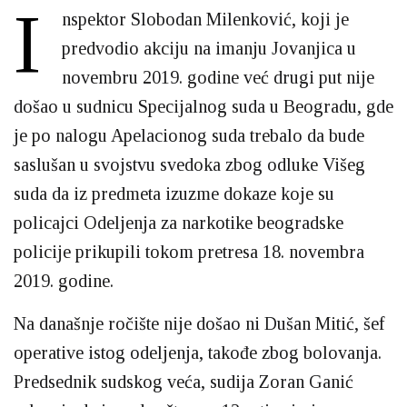
I
nspektor Slobodan Milenković, koji je
predvodio akciju na imanju Jovanjica u
novembru 2019. godine već drugi put nije
došao u sudnicu Specijalnog suda u Beogradu, gde
je po nalogu Apelacionog suda trebalo da bude
saslušan u svojstvu svedoka zbog odluke Višeg
suda da iz predmeta izuzme dokaze koje su
policajci Odeljenja za narkotike beogradske
policije prikupili tokom pretresa 18. novembra
2019. godine.
Na današnje ročište nije došao ni Dušan Mitić, šef
operative istog odeljenja, takođe zbog bolovanja.
Predsednik sudskog veća, sudija Zoran Ganić