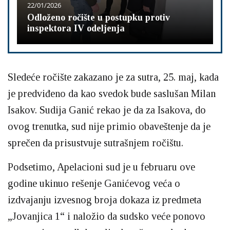
22/01/2026
Odloženo ročište u postupku protiv
inspektora IV odeljenja
Sledeće ročište zakazano je za sutra, 25. maj, kada
je predviđeno da kao svedok bude saslušan Milan
Isakov. Sudija Ganić rekao je da za Isakova, do
ovog trenutka, sud nije primio obaveštenje da je
sprečen da prisustvuje sutrašnjem ročištu.
Podsetimo, Apelacioni sud je u februaru ove
godine ukinuo rešenje Ganićevog veća o
izdvajanju izvesnog broja dokaza iz predmeta
„Jovanjica 1“ i naložio da sudsko veće ponovo