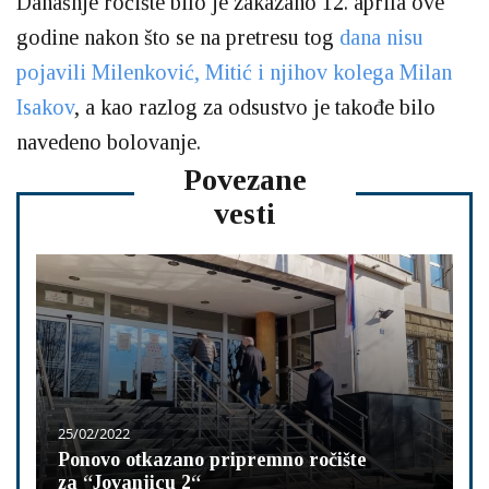
Današnje ročište bilo je zakazano 12. aprila ove
godine nakon što se na pretresu tog
dana nisu
pojavili Milenković, Mitić i njihov kolega Milan
Isakov
, a kao razlog za odsustvo je takođe bilo
navedeno bolovanje.
Povezane
vesti
25/02/2022
Ponovo otkazano pripremno ročište
za “Jovanjicu 2“