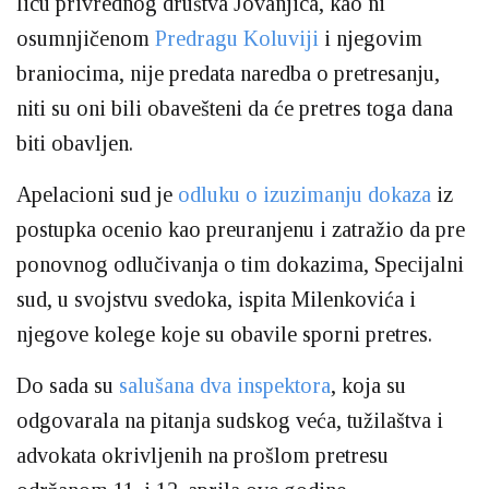
licu privrednog društva Jovanjica, kao ni
osumnjičenom
Predragu Koluviji
i njegovim
braniocima, nije predata naredba o pretresanju,
niti su oni bili obavešteni da će pretres toga dana
biti obavljen.
Apelacioni sud je
odluku o izuzimanju dokaza
iz
postupka ocenio kao preuranjenu i zatražio da pre
ponovnog odlučivanja o tim dokazima, Specijalni
sud, u svojstvu svedoka, ispita Milenkovića i
njegove kolege koje su obavile sporni pretres.
Do sada su
salušana dva inspektora
, koja su
odgovarala na pitanja sudskog veća, tužilaštva i
advokata okrivljenih na prošlom pretresu