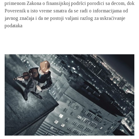
primenom Zakona o finansijskoj podršci porodici sa decom, dok
Poverenik u isto vreme smatra da se radi o informacijama od
javnog značaja i da ne postoji valjani razlog za uskraćivanje
podataka