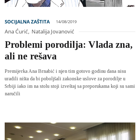
SOCIJALNA ZAŠTITA
14/08/2019
Ana Ćurić
,
Natalija Jovanović
Problemi porodilja: Vlada zna,
ali ne rešava
Premijerka Ana Brnabić i njen tim gotovo godinu dana nisu
uradili ništa da bi poboljšali zakonske uslove za porodilje u
Srbiji iako im na stolu stoji izveštaj sa preporukama koji su sami
naručili