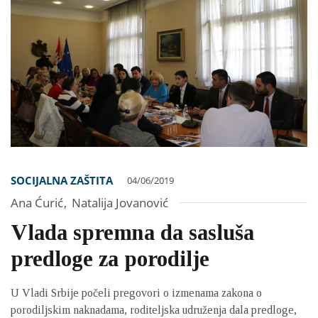
SOCIJALNA ZAŠTITA
04/06/2019
Ana Ćurić
,
Natalija Jovanović
Vlada spremna da sasluša
predloge za porodilje
U Vladi Srbije počeli pregovori o izmenama zakona o
porodiljskim naknadama, roditeljska udruženja dala predloge,