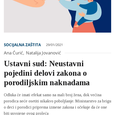
SOCIJALNA ZAŠTITA
29/01/2021
Ana Ćurić
,
Natalija Jovanović
Ustavni sud: Neustavni
pojedini delovi zakona o
porodiljskim naknadama
Odluka će imati efekat samo na mali broj žena, dok većina
porodica neće osetiti nikakvo poboljšanje. Ministarstvo za brigu
o deci i porodici priprema izmene zakona i očekuje da će one
biti usvojene ovog proleća