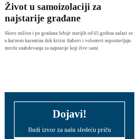
Život u samoizolaciji za
najstarije građane
Skoro milion i po građana Srbije starijih od 65 godina nalazi se
u kućnom karantinu dok krizni štabovi i volonteri uspostavljaju
mrežu snabdevanja za najstarije koji žive sami
Dojavi!
Budi izvor za našu sledeću priču