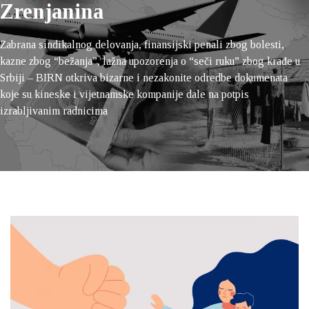
Zrenjanina
Zabrana sindikalnog delovanja, finansijski penali zbog bolesti,
kazne zbog “bežanja”, lažna upozorenja o “seči ruku” zbog krađe u
Srbiji – BIRN otkriva bizarne i nezakonite odredbe dokumenata
koje su kineske i vijetnamske kompanije dale na potpis
izrabljivanim radnicima