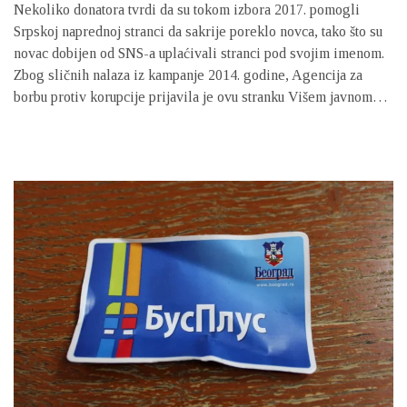
Nekoliko donatora tvrdi da su tokom izbora 2017. pomogli
Srpskoj naprednoj stranci da sakrije poreklo novca, tako što su
novac dobijen od SNS-a uplaćivali stranci pod svojim imenom.
Zbog sličnih nalaza iz kampanje 2014. godine, Agencija za
borbu protiv korupcije prijavila je ovu stranku Višem javnom
tužilaštvu