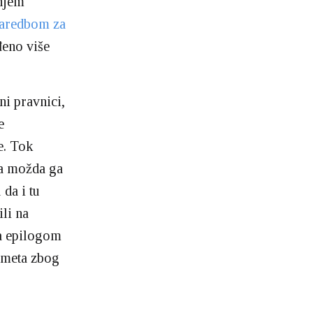
šnjem
naredbom za
đeno više
i pravnici,
e
e. Tok
 a možda ga
 da i tu
ili na
sa epilogom
dmeta zbog