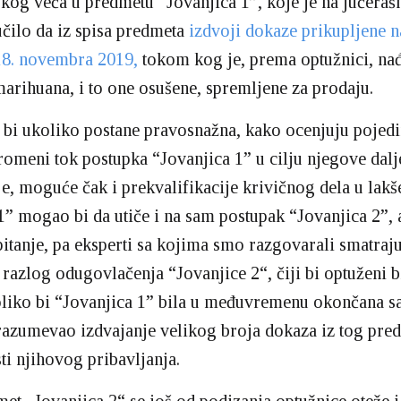
kog veća u predmetu “Jovanjica 1”, koje je na jučera
učilo da iz spisa predmeta
izdvoji dokaze prikupljene 
18. novembra 2019,
tokom kog je, prema optužnici, na
arihuana, i to one osušene, spremljene za prodaju.
bi ukoliko postane pravosnažna, kako ocenjuju pojedin
omeni tok postupka “Jovanjica 1” u cilju njegove dalj
ije, moguće čak i prekvalifikacije krivičnog dela u lakš
1” mogao bi da utiče i na sam postupak “Jovanjica 2”,
pitanje, pa eksperti sa kojima smo razgovarali smatraju
i razlog odugovlačenja “Jovanjice 2“, čiji bi optuženi b
oliko bi “Jovanjica 1” bila u međuvremenu okončana 
razumevao izdvajanje velikog broja dokaza iz tog pre
ti njihovog pribavljanja.