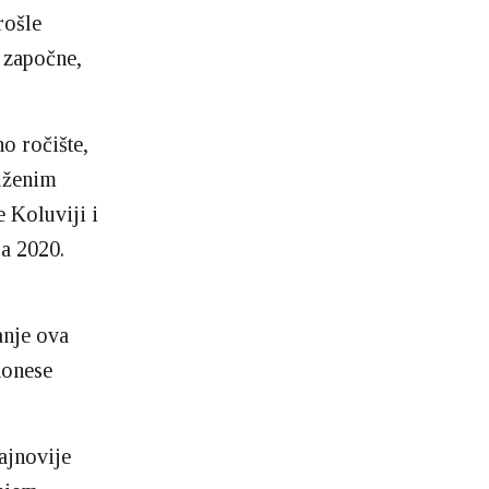
rošle
 započne,
o ročište,
tuženim
e Koluviji i
ra 2020.
anje ova
donese
najnovije