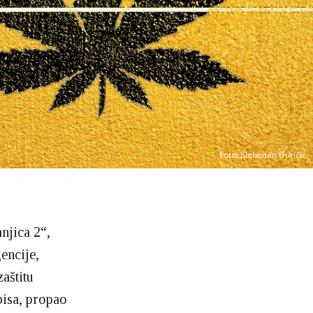
Foto
: Slobodan Đuričić
njica 2“,
encije,
zaštitu
bisa, propao