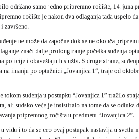
bilo održano samo jedno pripremno ročište, 14. juna p
ipremno ročište je nakon dva odlaganja tada uspelo da
o i završeno.
uđenje ne može da započne dok se ne okonča pripremn
laganje znači dalje prolongiranje početka suđenja op
a policije i obaveštajnih službi. S druge strane, suđenj
 na imanju po optužnici „Jovanjica 1“, traje od oktob
je tokom suđenja u postupku “Jovanjica 1” tražilo spaj
a, ali sudsko veće je insistiralo na tome da se odluka 
avanja pripremnog ročišta u predmetu “Jovanjica 2”.
 u vidu i to da se ceo ovaj postupak nastavlja u svetlu 