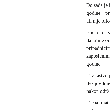
Do sada je 
godine – pr
ali nije bil
Budući da s
današnje od
pripadnicim
zaposlenima
godine.
Tužilaštvo 
dva predmet
nakon održ
Treba imati