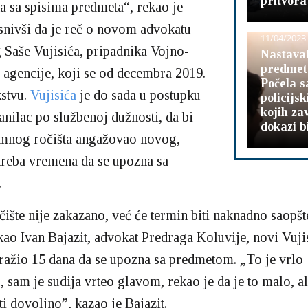
pritvora
a sa spisima predmeta“, rekao je
snivši da je reč o novom advokatu
11/04/2023
 Saše Vujisića, pripadnika Vojno-
Nastava
predmetu
 agencije, koji se od decembra 2019.
Počela s
kstvu.
Vujisića
je do sada u postupku
policijs
kojih zav
anilac po službenoj dužnosti, da bi
dokazi bi
emnog ročišta angažovao novog,
treba vremena da se upozna sa
.
ište nije zakazano, već će termin biti naknadno saopšt
ao Ivan Bajazit, advokat Predraga Koluvije, novi Vuji
tražio 15 dana da se upozna sa predmetom. „To je vrlo
 sam je sudija vrteo glavom, rekao je da je to malo, a
iti dovoljno”, kazao je Bajazit.