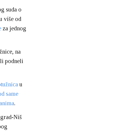
og suda o
u više od
e
za jednog
žnice, na
li podneli
ptužnica
u
od same
danima
.
ograd-Niš
zbog