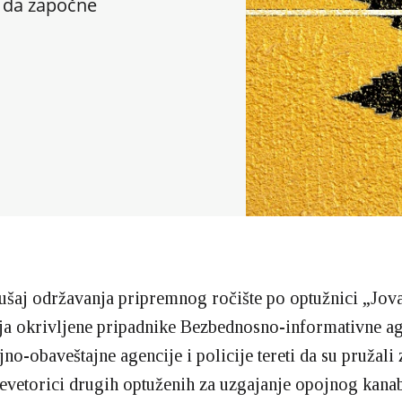
 da započne
ušaj održavanja pripremnog ročište po optužnici „Jova
ja okrivljene pripadnike Bezbednosno-informativne ag
jno-obaveštajne agencije i policije tereti da su pružali 
devetorici drugih optuženih za uzgajanje opojnog kana