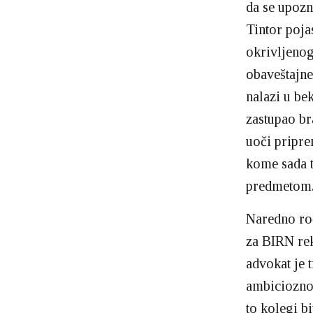
da se upozn
Tintor poja
okrivljenog
obaveštajne
nalazi u be
zastupao br
uoči pripr
kome sada 
predmetom
Naredno roč
za BIRN rek
advokat je 
ambiciozno,
to kolegi b