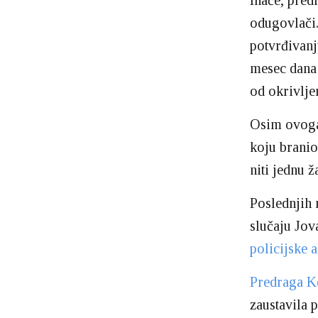
Inače, pred
odugovlači
potvrđivanj
mesec dan
od okrivlje
Osim ovoga,
koju branio
niti jednu ž
Poslednjih
slučaju Jov
policijske 
Predraga Ko
zaustavila 