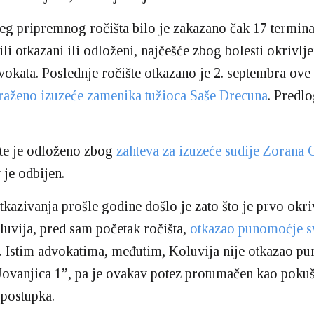
eg pripremnog ročišta bilo je zakazano čak 17 termina
li otkazani ili odloženi, najčešće zbog bolesti okrivlje
vokata. Poslednje ročište otkazano je 2. septembra ove
raženo izuzeće zamenika tužioca Saše Drecuna
. Predlo
šte je odloženo zbog
zahteva za izuzeće sudije Zorana 
v je odbijen.
kazivanja prošle godine došlo je zato što je prvo okri
uvija, pred sam početak ročišta,
otkazao punomoćje s
. Istim advokatima, međutim, Koluvija nije otkazao pu
ovanjica 1”, pa je ovakav potez protumačen kao pokuš
 postupka.