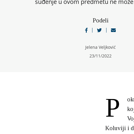
suđenje u ovom predmetu ne može
Podeli
Jelena Veljković
23/11/2022
P
ok
ko
Vo
Koluviji i 