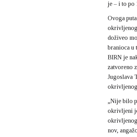
je – i to po
Ovoga puta 
okrivljenog
doživeo mo
branioca u 
BIRN je nak
zatvoreno z
Jugoslava T
okrivljeno
„Nije bilo 
okrivljeni j
okrivljenog
nov, angažo