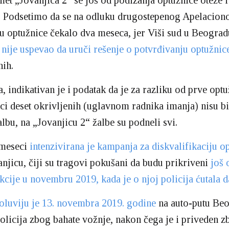
met „Jovanjica 2“ se još od podizanja optužnice oteže i
. Podsetimo da se na odluku drugostepenog Apelacion
u optužnice čekalo dva meseca, jer Viši sud u Beograd
a
nije uspevao da uruči rešenje o potvrđivanju optužnic
nih.
 indikativan je i podatak da je za razliku od prve optu
ci deset okrivljenih (uglavnom radnika imanja) nisu bi
albu, na „Jovanjicu 2“ žalbe su podneli svi.
 meseci
intenzivirana je kampanja za diskvalifikaciju o
anjicu, čiji su tragovi pokušani da budu prikriveni
još 
akcije u novembru 2019, kada je o njoj policija ćutala 
luviju je 13. novembra 2019. godine
na auto-putu Be
policija zbog bahate vožnje, nakon čega je i priveden 