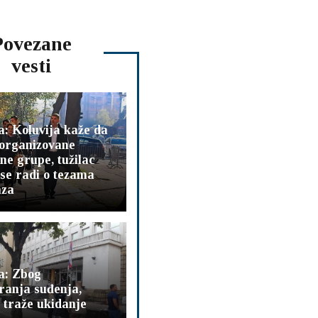
Povezane
vesti
a: Koluvija kaže da
 organizovane
ne grupe, tužilac
 se radi o tezama
aza
a: Zbog
ranja suđenja,
 traže ukidanje