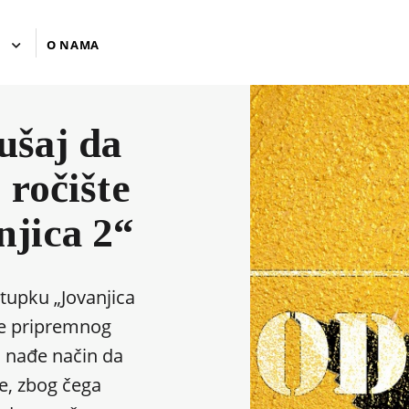
U
O NAMA
ušaj da
 ročište
njica 2“
tupku „Jovanjica
je pripremnog
a nađe način da
e, zbog čega