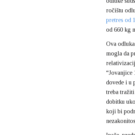
odluke suds
ročištu odl
pretres od 
od 660 kg m
Ova odluka 
mogla da pr
relativizac
“Jovanjice 
dovede i u 
treba tražit
dobitku uk
koji bi pod
nezakonitos