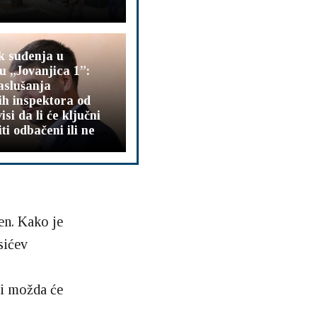
k suđenja u
 „Jovanjica 1”:
aslušanja
kih inspektora od
isi da li će ključni
ti odbačeni ili ne
en. Kako je
sićev
li možda će