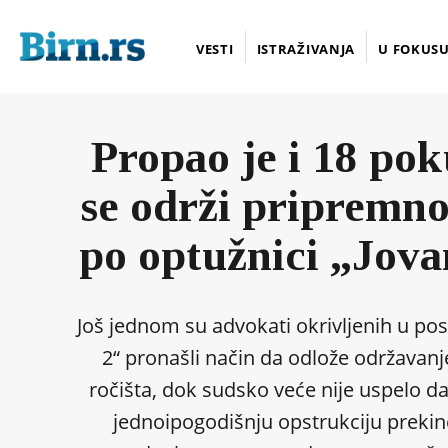
VESTI
ISTRAŽIVANJA
U FOKUS
Propao je i 18 pok
se održi pripremno
po optužnici „Jova
Još jednom su advokati okrivljenih u pos
2“ pronašli način da odlože održavan
ročišta, dok sudsko veće nije uspelo d
jednoipogodišnju opstrukciju prekin