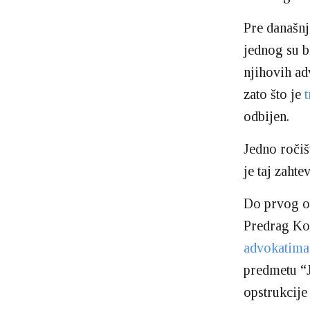
Pre današnj
jednog su bi
njihovih ad
zato što je
t
odbijen.
Jedno roči
je taj zahte
Do prvog ot
Predrag Kol
advokatima
predmetu “J
opstrukcije