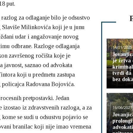
 18 put.
razlog za odlaganje bilo je odsustvo
 Slaviše Milinkovića koji je u junu
ždani udar i angažovanje novog
timu odbrane. Razloge odlaganja
14/11/2025
Jovanjic
on završenog ročišta koje je
je žrtva
a javnost, saznao od advokata
kriminal
tvrdi da
intora koji u predmetu zastupa
bez dok
g policajca Radovana Bojovića.
procesnih pretpostavki. Jedan
e izostao iz zdravstvenih razloga, a za
16/06/2021
Jovanjic
 kome se sudi u odsustvu pojavio se
prolongi
vani branilac koji nije imao vremena
advokati